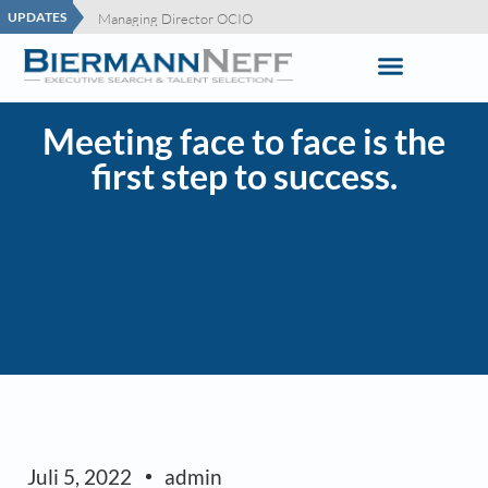
UPDATES
Client Associate
Managing Director OCIO
(Executive) Director – Capital Formation DACH
Director – Private Wealth Switzerland
Key Account Sales
Senior Capital Formation / Investor Relations – DACH
(Senior) Sales Wholesale I German-speaking Switzerland
Meeting face to face is the
first step to success.
Juli 5, 2022
admin